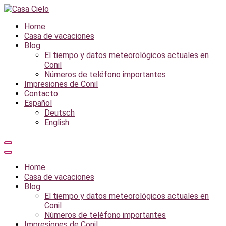
Saltar
al
Casa Limon
Casa de Vacaciones de ensueño
Home
contenido
Casa de vacaciones
Blog
El tiempo y datos meteorológicos actuales en
Conil
Números de teléfono importantes
Impresiones de Conil
Contacto
Español
Deutsch
English
Home
Casa de vacaciones
Blog
El tiempo y datos meteorológicos actuales en
Conil
Números de teléfono importantes
Impresiones de Conil